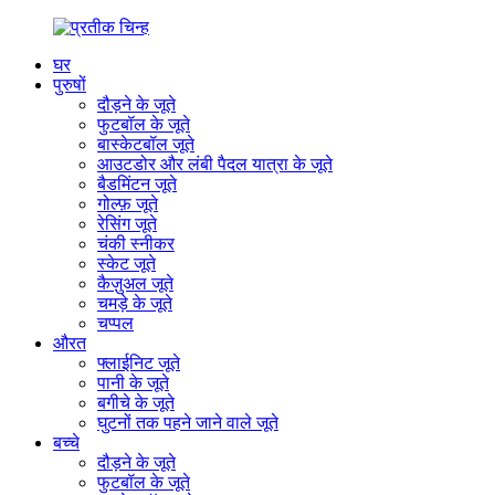
घर
पुरुषों
दौड़ने के जूते
फुटबॉल के जूते
बास्केटबॉल जूते
आउटडोर और लंबी पैदल यात्रा के जूते
बैडमिंटन जूते
गोल्फ़ जूते
रेसिंग जूते
चंकी स्नीकर
स्केट जूते
कैज़ुअल जूते
चमड़े के जूते
चप्पल
औरत
फ्लाईनिट जूते
पानी के जूते
बगीचे के जूते
घुटनों तक पहने जाने वाले जूते
बच्चे
दौड़ने के जूते
फुटबॉल के जूते