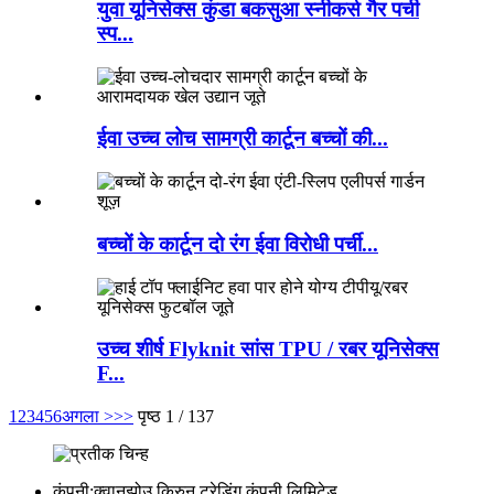
युवा यूनिसेक्स कुंडा बकसुआ स्नीकर्स गैर पर्ची
स्प...
ईवा उच्च लोच सामग्री कार्टून बच्चों की...
बच्चों के कार्टून दो रंग ईवा विरोधी पर्ची...
उच्च शीर्ष Flyknit सांस TPU / रबर यूनिसेक्स
F...
1
2
3
4
5
6
अगला >
>>
पृष्ठ 1 / 137
कंपनी:
क्वानझोउ किरुन ट्रेडिंग कंपनी लिमिटेड