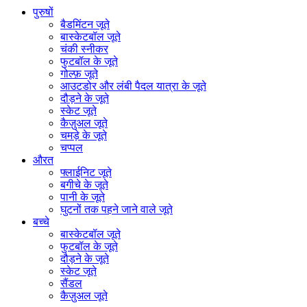
पुरुषों
बैडमिंटन जूते
बास्केटबॉल जूते
चंकी स्नीकर
फुटबॉल के जूते
गोल्फ़ जूते
आउटडोर और लंबी पैदल यात्रा के जूते
दौड़ने के जूते
स्केट जूते
कैज़ुअल जूते
चमड़े के जूते
चप्पल
औरत
फ्लाईनिट जूते
बगीचे के जूते
पानी के जूते
घुटनों तक पहने जाने वाले जूते
बच्चे
बास्केटबॉल जूते
फुटबॉल के जूते
दौड़ने के जूते
स्केट जूते
सैंडल
कैज़ुअल जूते