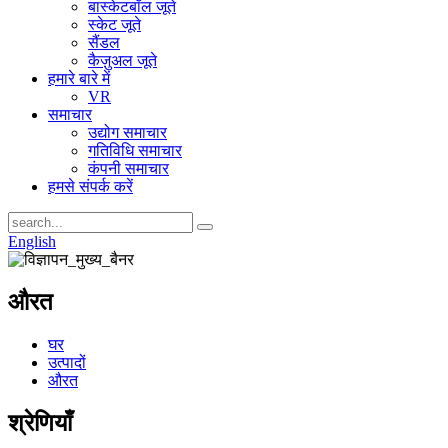
बास्केटबॉल जूते
स्केट जूते
सैंडल
कैज़ुअल जूते
हमारे बारे में
VR
समाचार
उद्योग समाचार
गतिविधि समाचार
कंपनी समाचार
हमसे संपर्क करें
English
औरत
घर
उत्पादों
औरत
श्रेणियाँ